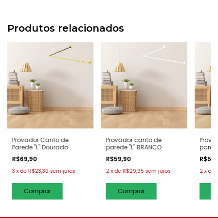
Produtos relacionados
Provador Canto de
Provador canto de
Prova
Parede "L" Dourado
parede "L" BRANCO
parede
R$69,90
R$59,90
R$59
3
x
de
R$23,30
sem juros
2
x
de
R$29,95
sem juros
2
x
de