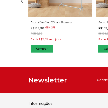
0x30 Preta
Arara Desfile 1,20m - Branca
Arara 
-
15
%
OFF
R$169,90
R$169
R$199,90
R$199,
8
x
de
R$21,24
sem juros
8
x
de
R
Newsletter
Cadastr
Informações