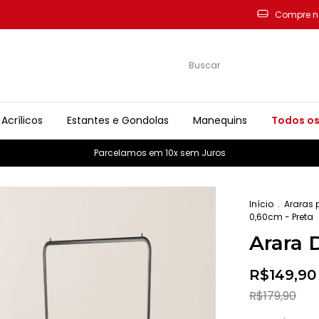
Compre n
Acrílicos
Estantes e Gondolas
Manequins
Todos os
Parcelamos em 10x sem Juros
Início
.
Araras 
0,60cm - Preta
Arara 
R$149,90
R$179,90