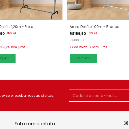
Desfile 1,20m - Preta
Arara Desfile 1,00m - Branca
-
15
%
OFF
-
16
%
OFF
,90
R$159,90
90
R$189,90
$21,24
sem juros
7
x
de
R$22,84
sem juros
e-se e receba nossas ofertas.
Entre em contato