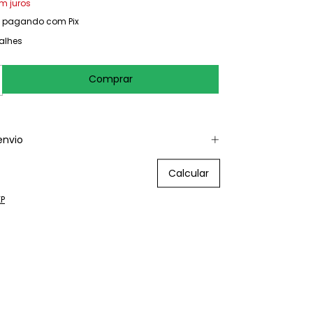
m juros
pagando com Pix
alhes
envio
 CEP:
Calcular
EP