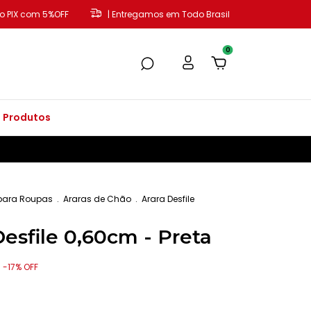
o PIX com 5%OFF
| Entregamos em Todo Brasil
0
 Produtos
para Roupas
.
Araras de Chão
.
Arara Desfile
Desfile 0,60cm - Preta
-
17
%
OFF