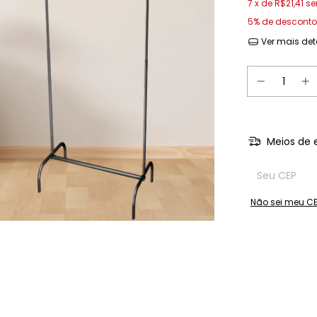
7
x de
R$21,41
se
5% de desconto
Ver mais det
Meios de 
Entregas para o
Não sei meu C