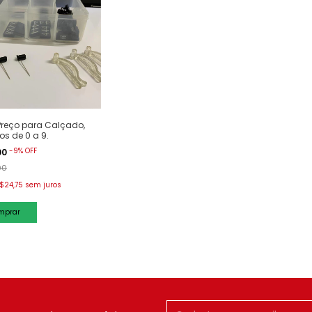
 Preço para Calçado,
s de 0 a 9.
-
9
%
OFF
00
00
$24,75
sem juros