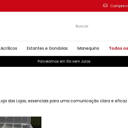
Compre n
Acrílicos
Estantes e Gondolas
Manequins
Todos os
Parcelamos em 10x sem Juros
oja das Lojas, essenciais para uma comunicação clara e eficaz 