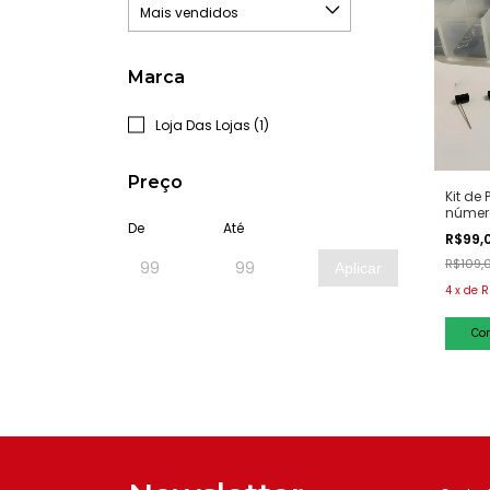
Marca
Loja Das Lojas (1)
Preço
Kit de
número
De
Até
R$99,
R$109,
Aplicar
4
x
de
R