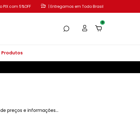
o PIX com 5%OFF
| Entregamos em Todo Brasil
0
 Produtos
de preços e informações...